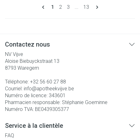
Pages
Vous lisez actuellement la page
Page
Page
Page
1
2
3
...
13
Contactez nous
NV Vijve
Aloise Biebuyckstraat 13
8793
Waregem
Téléphone:
+32 56 60 27 88
Courriel:
info@
apotheekvijve.be
Numéro de licence:
343601
Pharmacien responsable:
Stéphanie Goeminne
Numéro TVA:
BE0439305377
Service à la clientèle
FAQ