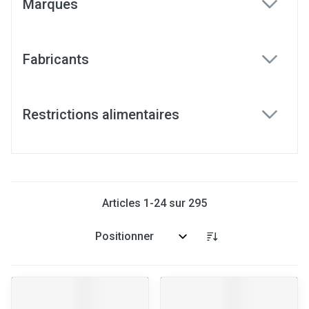
Marques
filter
Fabricants
filter
Restrictions alimentaires
filter
Articles
1
-
24
sur
295
Trier par: