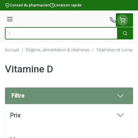
Aller au contenu
Conseil du pharmacien
Livraison rapide
Menu
Cherch
Rechercher
Accueil
/
Régime, alimentation & vitamines
/
Vitamines et complém
Vitamine D
Filtre
Passer à la liste des produits
Prix
filter