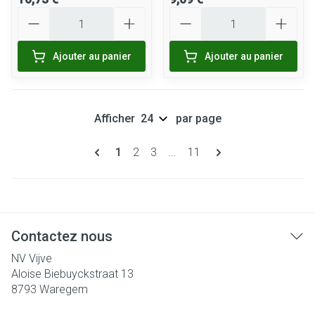
Quantité
Quantité
Ajouter au panier
Ajouter au panier
Afficher
par page
Pages
Vous lisez actuellement la page
Page
Page
Page
1
2
3
...
11
Contactez nous
NV Vijve
Aloise Biebuyckstraat 13
8793
Waregem