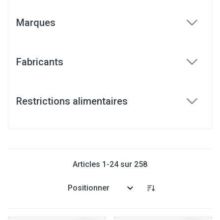
Marques
filter
Fabricants
filter
Restrictions alimentaires
filter
Articles
1
-
24
sur
258
Trier par: