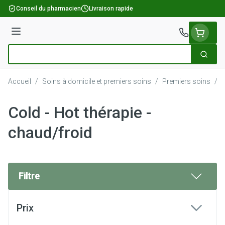
Aller au contenu
Conseil du pharmacien
Livraison rapide
Menu
Cherch
Rechercher
Accueil
/
Soins à domicile et premiers soins
/
Premiers soins
/
C
Cold - Hot thérapie -
chaud/froid
Filtre
Passer à la liste des produits
Prix
filter