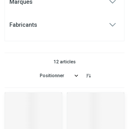
Marques
filter
Fabricants
filter
12
articles
Trier par: