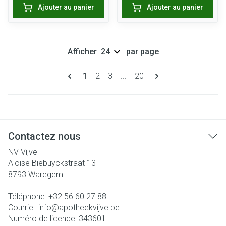
Ajouter au panier
Ajouter au panier
Afficher
par page
Pages
Vous lisez actuellement la page
Page
Page
Page
1
2
3
...
20
Contactez nous
NV Vijve
Aloise Biebuyckstraat 13
8793
Waregem
Téléphone:
+32 56 60 27 88
Courriel:
info@
apotheekvijve.be
Numéro de licence:
343601