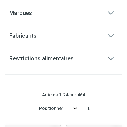
Marques
filter
Fabricants
filter
Restrictions alimentaires
filter
Articles
1
-
24
sur
464
Trier par: