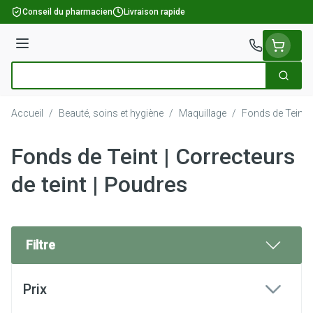
Aller au contenu
Conseil du pharmacien
Livraison rapide
Menu
Cherch
Rechercher
Accueil
/
Beauté, soins et hygiène
/
Maquillage
/
Fonds de Teint |
Fonds de Teint | Correcteurs
de teint | Poudres
Filtre
Passer à la liste des produits
Prix
filter