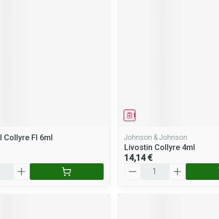
Massage
Afficher plus
Afficher plus
cessoires
Masques chirurgique
e
Compléments
Répulsifs a
nutritionnels
entation
peau irritée
ment
Médicament
l Collyre Fl 6ml
Johnson & Johnson
Livostin Collyre 4ml
14,14 €
Quantité
Autobronzants
Rasage