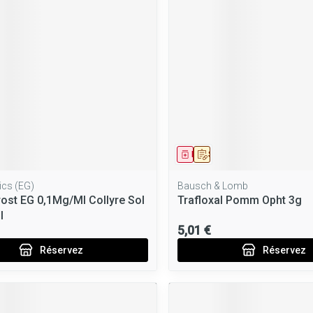
ment
 prescription
Médicament
Sur prescription
ics (EG)
Bausch & Lomb
ost EG 0,1Mg/Ml Collyre Sol
Trafloxal Pomm Opht 3g
l
5,01 €
Réservez
Réservez