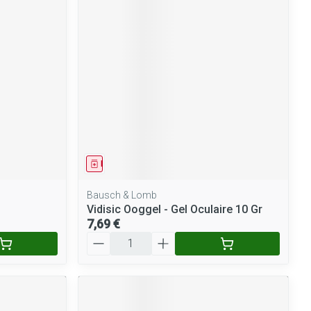
Yeux
Afficher plus
nti-insectes
Senteur
Médicament
Bausch & Lomb
Vidisic Ooggel - Gel Oculaire 10 Gr
7,69 €
Quantité
CBD