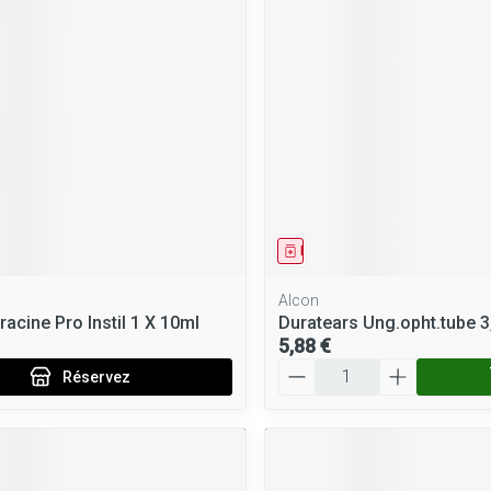
ment
 prescription
Médicament
Alcon
acine Pro Instil 1 X 10ml
Duratears Ung.opht.tube 3
5,88 €
Quantité
Réservez