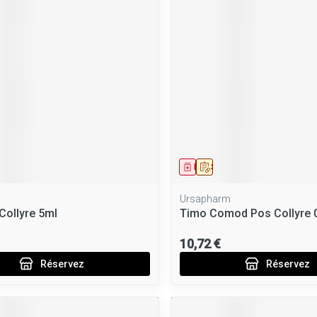
ment
 prescription
Médicament
Sur prescription
Ursapharm
 Collyre 5ml
Timo Comod Pos Collyre 
10,72 €
Réservez
Réservez