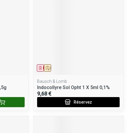
Médicament
Sur prescription
Bausch & Lomb
,5g
Indocollyre Sol Opht 1 X 5ml 0,1%
9,68 €
Réservez