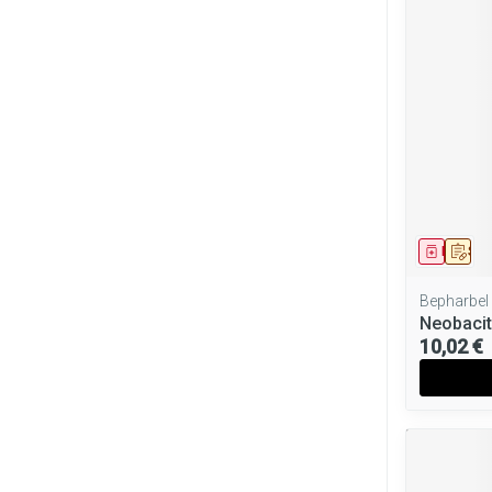
Médica
Sur
Bepharbel
Neobacitr
10,02 €