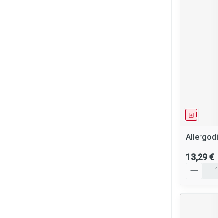
Cheveux
Piluliers et ac
Soins du visag
Taches de pigm
Peau sensible - 
Peau mixte
Médica
Peau terne
Allergodi
Afficher plus
13,29 €
Quantité
Ronflement