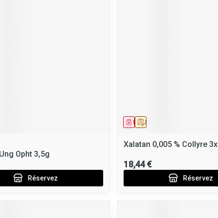
ment
 prescription
Médicament
Sur prescription
Xalatan 0,005 % Collyre 3
 Ung Opht 3,5g
18,44 €
Réservez
Réservez