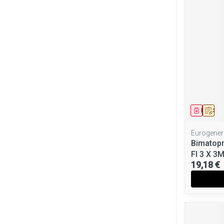
Médica
Sur
Eurogener
Bimatopr
Fl 3 X 3M
19,18 €