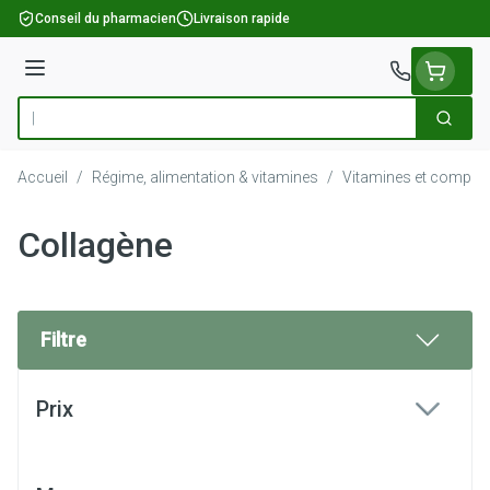
Aller au contenu
Conseil du pharmacien
Livraison rapide
Menu
Cherch
Rechercher
Accueil
/
Régime, alimentation & vitamines
/
Vitamines et complém
Collagène
Filtre
Passer à la liste des produits
Prix
filter