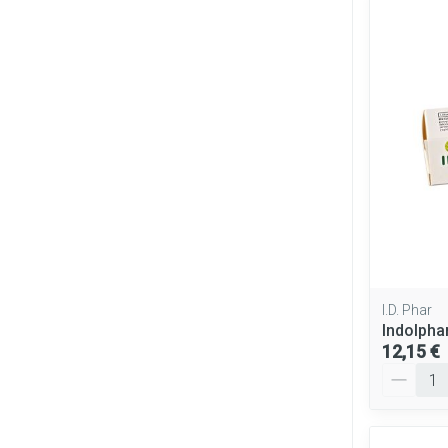
I.D. Phar
Indolpha
12,15 €
Quantité