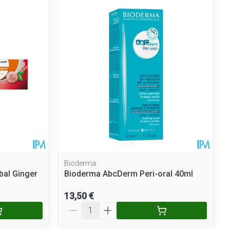
Bioderma
bal Ginger
Bioderma AbcDerm Peri-oral 40ml
13,50 €
Quantité