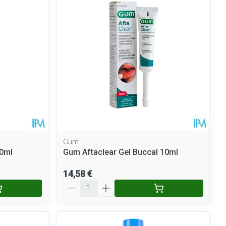
Yeux
Afficher plus
nti-insectes
Senteur
Gum
00ml
Gum Aftaclear Gel Buccal 10ml
14,58 €
Quantité
CBD