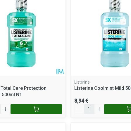
Massage
Afficher plus
Afficher plus
cessoires
Masques chirurgique
e
Compléments
Répulsifs a
nutritionnels
entation
peau irritée
Listerine
 Total Care Protection
Listerine Coolmint Mild 5
 500ml Nf
8,94 €
Quantité
Autobronzants
Rasage