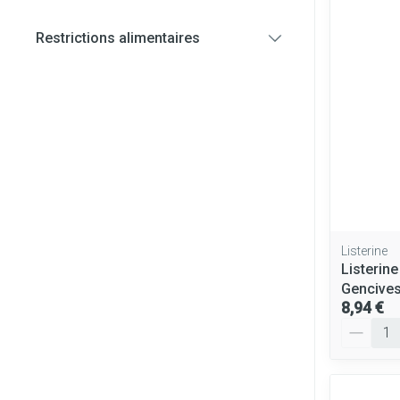
Restrictions alimentaires
Cheveux
filter
Piluliers et ac
Soins du visag
Taches de pigm
Peau sensible - 
Peau mixte
Peau terne
Listerine
Listerine
Afficher plus
Gencives
8,94 €
Quantité
Ronflement