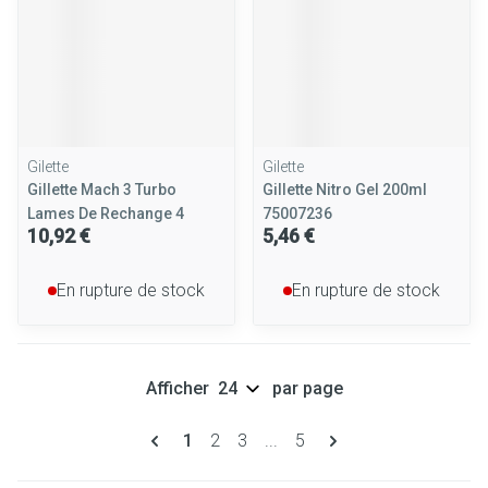
Gilette
Gilette
Gillette Mach 3 Turbo
Gillette Nitro Gel 200ml
Lames De Rechange 4
75007236
10,92 €
5,46 €
En rupture de stock
En rupture de stock
Afficher
par page
Pages
Vous lisez actuellement la page
Page
Page
Page
1
2
3
...
5