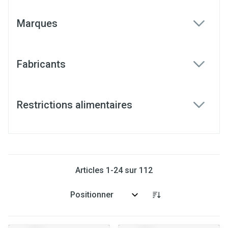
Marques
filter
Fabricants
filter
Restrictions alimentaires
filter
Articles
1
-
24
sur
112
Trier par: