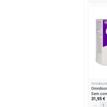
Omnibion
Omnibion
Sem.com
31,95 €
Quantité