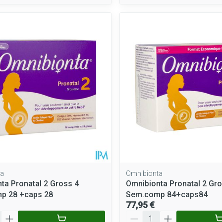
ta
Omnibionta
ta Pronatal 2 Gross 4
Omnibionta Pronatal 2 Gr
p 28 +caps 28
Sem.comp 84+caps84
77,95 €
Quantité