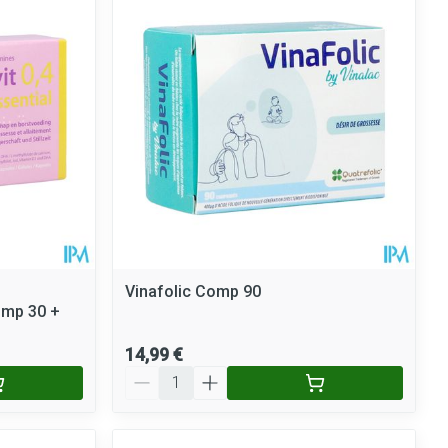
ie
Médications diverses
Eau micellaire
Yeux
Afficher plus
nti-insectes
Senteur
Vinafolic Comp 90
omp 30 +
14,99 €
Quantité
CBD