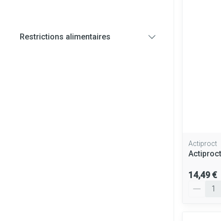
Diagnostiques
Restrictions alimentaires
Cheveux
filter
Piluliers et ac
Soins du visag
Taches de pigm
Peau sensible - 
Peau mixte
Actiproct
Actiproc
Peau terne
Afficher plus
14,49 €
Quantité
Ronflement