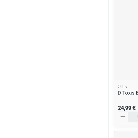
Cheveux
Piluliers et ac
Soins du visag
Taches de pigm
Peau sensible - 
Peau mixte
Peau terne
Ortis
D Toxis 
Afficher plus
24,99 €
Quantité
Ronflement