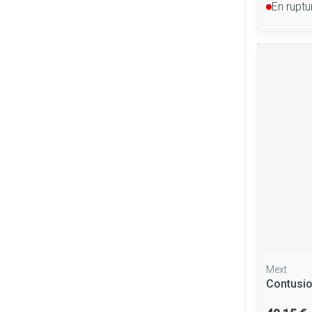
En ruptu
Mext
Contusi