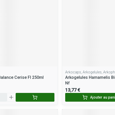
Massage
Afficher plus
Afficher plus
cessoires
Masques chirurgique
e
Compléments
Répulsifs a
nutritionnels
entation
peau irritée
Arkocaps, Arkogelules, Arkop
Balance Cerise Fl 250ml
Arkogelules Hamamelis Bi
Nf
13,77 €
Ajouter au pan
Autobronzants
Rasage