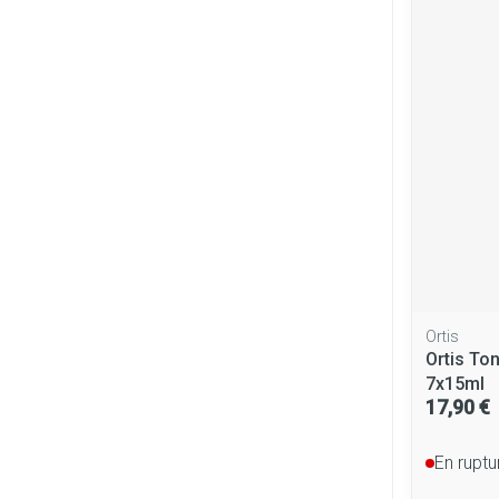
Ortis
Ortis To
7x15ml
17,90 €
En ruptu