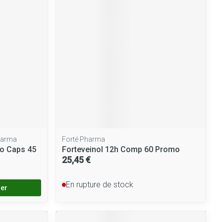
Yeux
Afficher plus
nti-insectes
Senteur
harma
Forté Pharma
o Caps 45
Forteveinol 12h Comp 60 Promo
25,45 €
En rupture de stock
ier
CBD