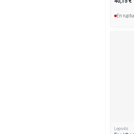
40,15 €
En ruptu
Lepivits