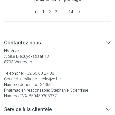
Pages
Vous lisez actuellement la page
Page
Page
Page
1
2
3
...
14
Contactez nous
NV Vijve
Aloise Biebuyckstraat 13
8793
Waregem
Téléphone:
+32 56 60 27 88
Courriel:
info@
apotheekvijve.be
Numéro de licence:
343601
Pharmacien responsable:
Stéphanie Goeminne
Numéro TVA:
BE0439305377
Service à la clientèle