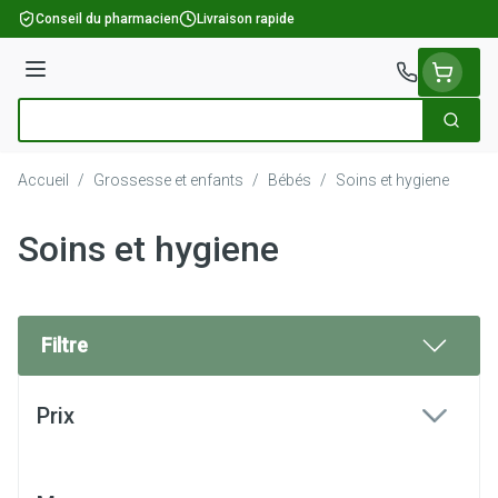
Aller au contenu
Conseil du pharmacien
Livraison rapide
Menu
Cherch
Rechercher
Accueil
/
Grossesse et enfants
/
Bébés
/
Soins et hygiene
Soins et hygiene
Filtre
Passer à la liste des produits
Prix
filter