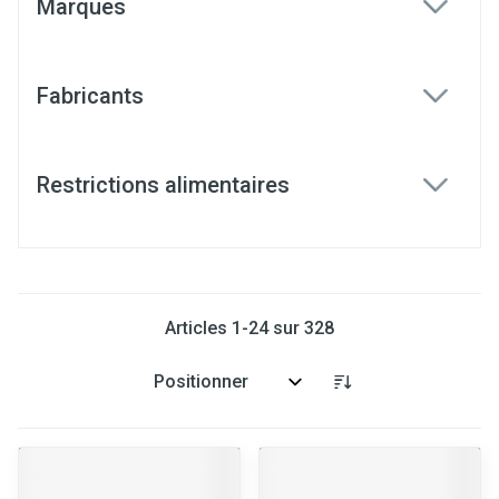
Marques
filter
Fabricants
filter
Restrictions alimentaires
filter
Articles
1
-
24
sur
328
Trier par: