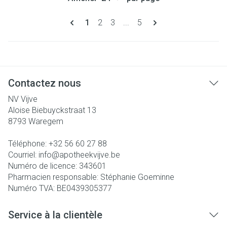
Pages
Vous lisez actuellement la page
Page
Page
Page
1
2
3
...
5
Contactez nous
NV Vijve
Aloise Biebuyckstraat 13
8793
Waregem
Téléphone:
+32 56 60 27 88
Courriel:
info@
apotheekvijve.be
Numéro de licence:
343601
Pharmacien responsable:
Stéphanie Goeminne
Numéro TVA:
BE0439305377
Service à la clientèle