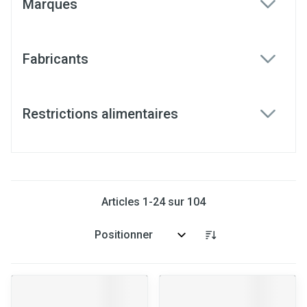
Marques
filter
Fabricants
filter
Restrictions alimentaires
filter
Articles
1
-
24
sur
104
Trier par: