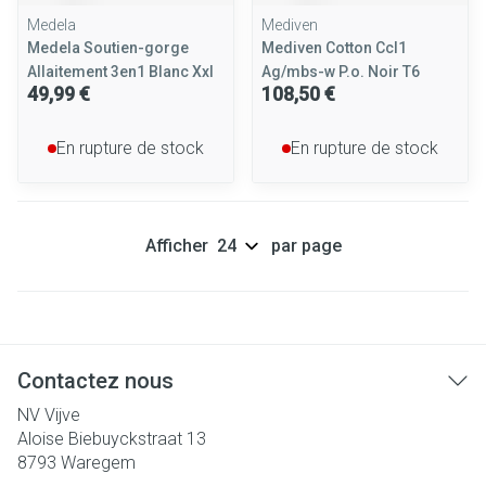
Medela
Mediven
Medela Soutien-gorge
Mediven Cotton Ccl1
Allaitement 3en1 Blanc Xxl
Ag/mbs-w P.o. Noir T6
49,99 €
108,50 €
En rupture de stock
En rupture de stock
Afficher
par page
Contactez nous
NV Vijve
Aloise Biebuyckstraat 13
8793
Waregem