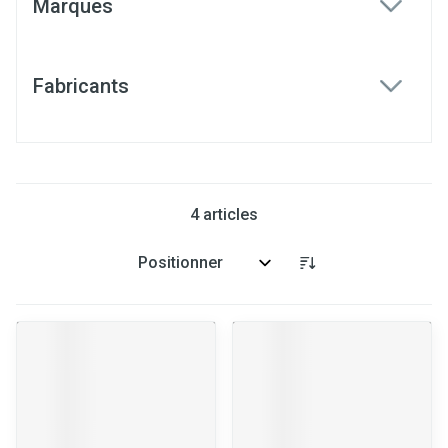
Marques
filter
Fabricants
filter
4
articles
Trier par: