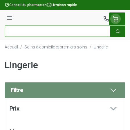
Aller au contenu
Conseil du pharmacien
Livraison rapide
Menu
Cherch
Rechercher
Accueil
/
Soins à domicile et premiers soins
/
Lingerie
Lingerie
Filtre
Passer à la liste des produits
Prix
filter