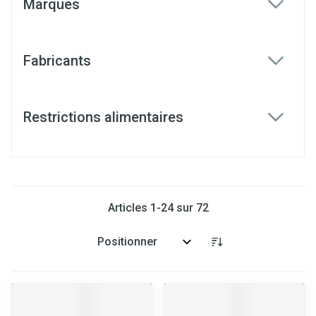
Marques
filter
Fabricants
filter
Restrictions alimentaires
filter
Articles
1
-
24
sur
72
Trier par: