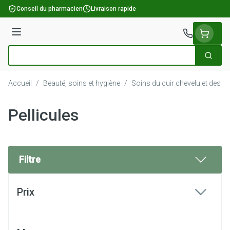
Aller au contenu
Conseil du pharmacien
Livraison rapide
Menu
Cherch
Rechercher
Accueil
/
Beauté, soins et hygiène
/
Soins du cuir chevelu et des c
Pellicules
Filtre
Passer à la liste des produits
Prix
filter