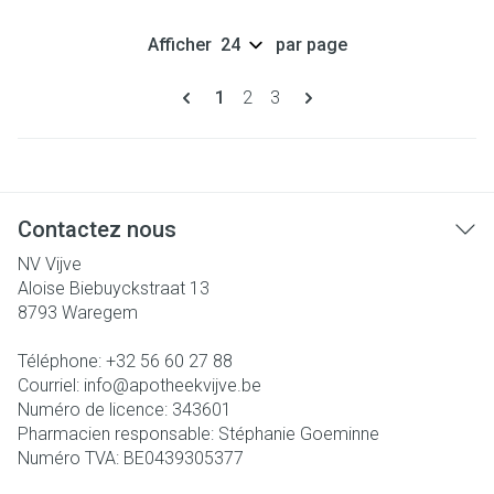
Afficher
par page
Pages
Vous lisez actuellement la page
Page
Page
1
2
3
Contactez nous
NV Vijve
Aloise Biebuyckstraat 13
8793
Waregem
Téléphone:
+32 56 60 27 88
Courriel:
info@
apotheekvijve.be
Numéro de licence:
343601
Pharmacien responsable:
Stéphanie Goeminne
Numéro TVA:
BE0439305377