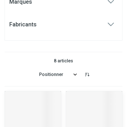
Marques
filter
Fabricants
filter
8
articles
Trier par: