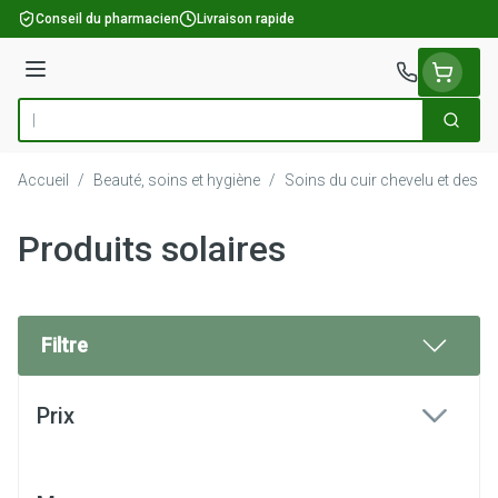
Aller au contenu
Conseil du pharmacien
Livraison rapide
Menu
Cherch
Rechercher
Accueil
/
Beauté, soins et hygiène
/
Soins du cuir chevelu et des c
Produits solaires
Filtre
Passer à la liste des produits
Prix
filter