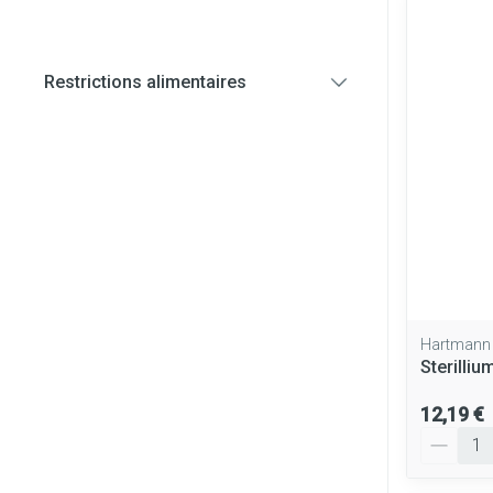
Diagnostiques
Restrictions alimentaires
Cheveux
filter
Piluliers et ac
Soins du visag
Taches de pigm
Peau sensible - 
Peau mixte
Peau terne
Hartmann
Sterilli
Afficher plus
12,19 €
Quantité
Ronflement