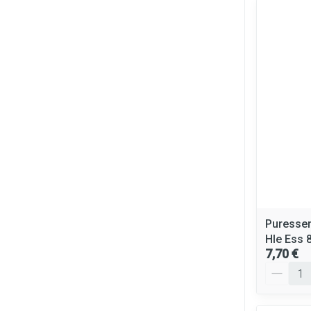
Puressen
Hle Ess 
7,70 €
Quantité