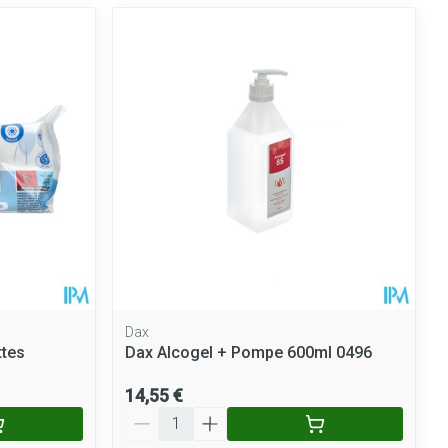
Dax
ttes
Dax Alcogel + Pompe 600ml 0496
14,55 €
Quantité