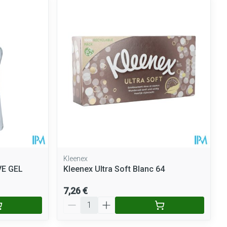
ie
Médications diverses
Eau micellaire
Yeux
Afficher plus
nti-insectes
Senteur
Kleenex
E GEL
Kleenex Ultra Soft Blanc 64
7,26 €
Quantité
CBD