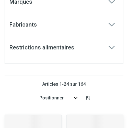
Marques
filter
Fabricants
filter
Restrictions alimentaires
filter
Articles
1
-
24
sur
164
Trier par: