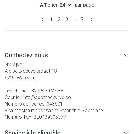
Afficher
par page
Pages
Vous lisez actuellement la page
Page
Page
Page
1
2
3
...
7
Contactez nous
NV Vijve
Aloise Biebuyckstraat 13
8793
Waregem
Téléphone:
+32 56 60 27 88
Courriel:
info@
apotheekvijve.be
Numéro de licence:
343601
Pharmacien responsable:
Stéphanie Goeminne
Numéro TVA:
BE0439305377
Service à la clientèle