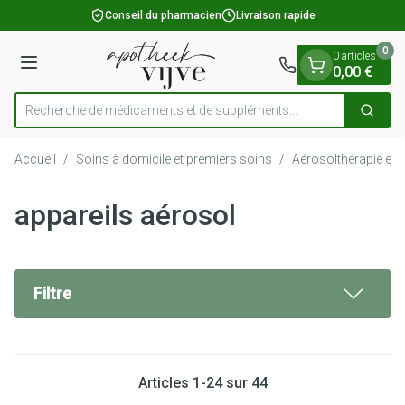
Diapositive 1 de 1
Aller au contenu
Conseil du pharmacien
Livraison rapide
0
0 articles
Menu
0,00 €
Recherche de médicaments et de supp
Cherch
Rechercher
Accueil
/
Soins à domicile et premiers soins
/
Aérosolthérapie et 
appareils aérosol
Filtre
Articles
1
-
24
sur
44