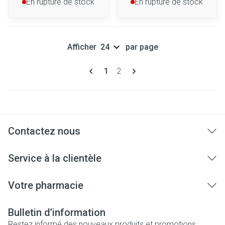
En rupture de stock
En rupture de stock
Afficher
par page
Pages
Vous lisez actuellement la page
Page
1
2
Contactez nous
Service à la clientèle
Votre pharmacie
Bulletin d’information
Restez informé des nouveaux produits et promotions