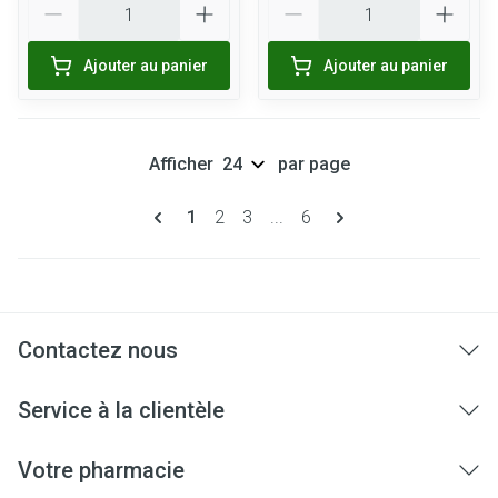
Ajouter au panier
Ajouter au panier
Afficher
par page
Pages
Vous lisez actuellement la page
Page
Page
Page
1
2
3
...
6
Contactez nous
Service à la clientèle
Votre pharmacie