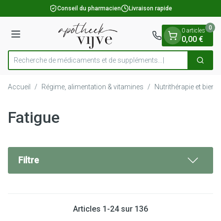
Diapositive 1 de 1
Aller au contenu
Conseil du pharmacien
Livraison rapide
0
0 articles
Menu
0,00 €
Recherche de médicaments
Cherch
Rechercher
Accueil
/
Régime, alimentation & vitamines
/
Nutrithérapie et bien-ê
Fatigue
Filtre
Articles
1
-
24
sur
136