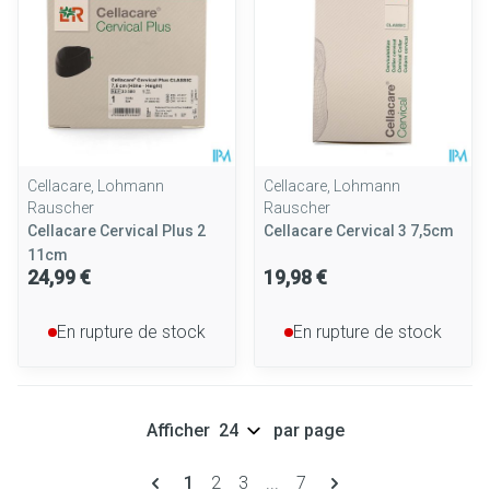
Cellacare, Lohmann
Cellacare, Lohmann
Rauscher
Rauscher
Cellacare Cervical Plus 2
Cellacare Cervical 3 7,5cm
11cm
24,99 €
19,98 €
En rupture de stock
En rupture de stock
Afficher
par page
Pages
Vous lisez actuellement la page
Page
Page
Page
1
2
3
...
7