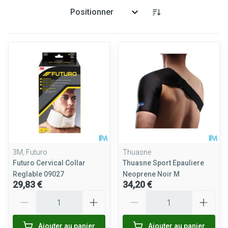
Trier par:
3M, Futuro
Thuasne
Futuro Cervical Collar
Thuasne Sport Epauliere
Reglable 09027
Neoprene Noir M
29,83 €
34,20 €
Quantité
Quantité
Ajouter au panier
Ajouter au panier