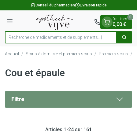
Diapositive 1 de 1
Aller au contenu
Conseil du pharmacien
Livraison rapide
0
0 articles
Menu
0,00 €
Recherche de médicaments e
Cherch
Rechercher
Accueil
/
Soins à domicile et premiers soins
/
Premiers soins
/
B
Cou et épaule
Filtre
Articles
1
-
24
sur
161