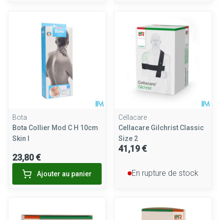
Bota
Cellacare
Bota Collier Mod C H 10cm
Cellacare Gilchrist Classic
Skin l
Size 2
41,19 €
23,80 €
En rupture de stock
Ajouter au panier