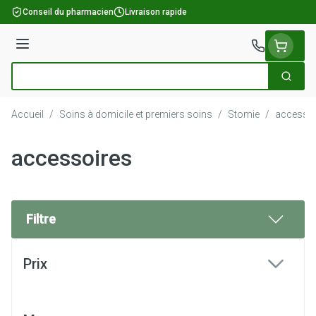
Aller au contenu
Conseil du pharmacien
Livraison rapide
Menu
Cherch
Rechercher
Accueil
/
Soins à domicile et premiers soins
/
Stomie
/
accessoi
accessoires
Filtre
Passer à la liste des produits
Prix
filter