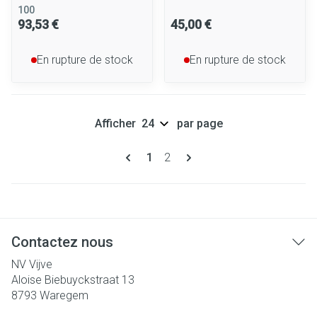
100
93,53 €
45,00 €
En rupture de stock
En rupture de stock
Afficher
par page
Pages
Vous lisez actuellement la page
Page
1
2
Contactez nous
NV Vijve
Aloise Biebuyckstraat 13
8793
Waregem