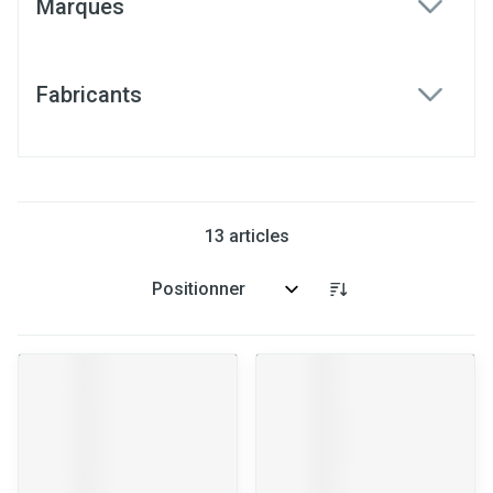
Marques
filter
Fabricants
filter
13
articles
Trier par: