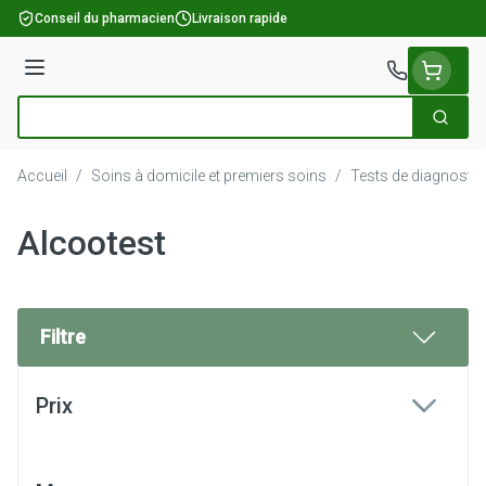
Aller au contenu
Conseil du pharmacien
Livraison rapide
Menu
Cherch
Rechercher
Accueil
/
Soins à domicile et premiers soins
/
Tests de diagnostic
Alcootest
Filtre
Passer à la liste des produits
Prix
filter