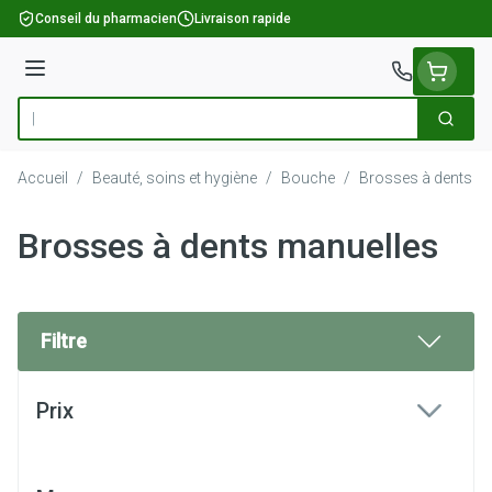
Aller au contenu
Conseil du pharmacien
Livraison rapide
Menu
Cherch
Rechercher
Accueil
/
Beauté, soins et hygiène
/
Bouche
/
Brosses à dents m
Brosses à dents manuelles
Filtre
Passer à la liste des produits
Prix
filter