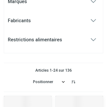
Marques
filter
Fabricants
filter
Restrictions alimentaires
filter
Articles
1
-
24
sur
136
Trier par: