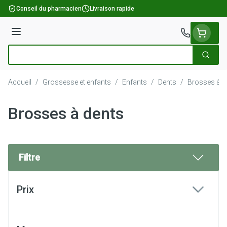
Aller au contenu
Conseil du pharmacien
Livraison rapide
Menu
Cherch
Rechercher
Accueil
/
Grossesse et enfants
/
Enfants
/
Dents
/
Brosses à d
Brosses à dents
Filtre
Passer à la liste des produits
Prix
filter