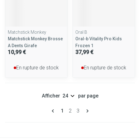
Matchstick Monkey
Oral B
Matchstick Monkey Brosse
Oral-b Vitality Pro Kids
A Dents Girafe
Frozen 1
10,99 €
37,99 €
En rupture de stock
En rupture de stock
Afficher
par page
Pages
Vous lisez actuellement la page
Page
Page
1
2
3