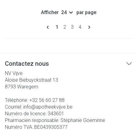
Afficher
par page
Pages
Vous lisez actuellement la page
Page
Page
Page
1
2
3
4
Contactez nous
NV Vijve
Aloise Biebuyckstraat 13
8793
Waregem
Téléphone:
+32 56 60 27 88
Courriel:
info@
apotheekvijve.be
Numéro de licence:
343601
Pharmacien responsable:
Stéphanie Goeminne
Numéro TVA:
BE0439305377