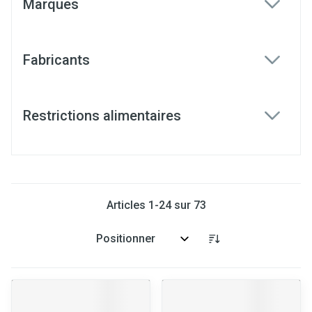
Marques
filter
Fabricants
filter
Restrictions alimentaires
filter
Articles
1
-
24
sur
73
Trier par: