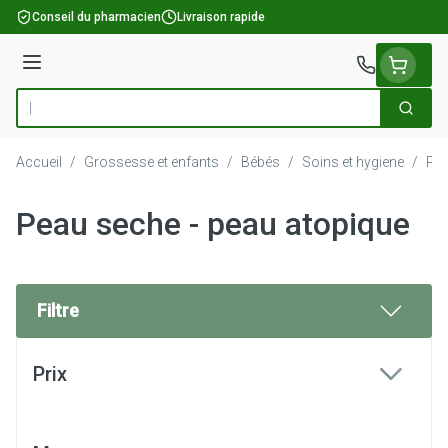
Aller au contenu
Conseil du pharmacien
Livraison rapide
Menu
Cherch
Rechercher
Accueil
/
Grossesse et enfants
/
Bébés
/
Soins et hygiene
/
Pea
Peau seche - peau atopique
Filtre
Passer à la liste des produits
Prix
filter