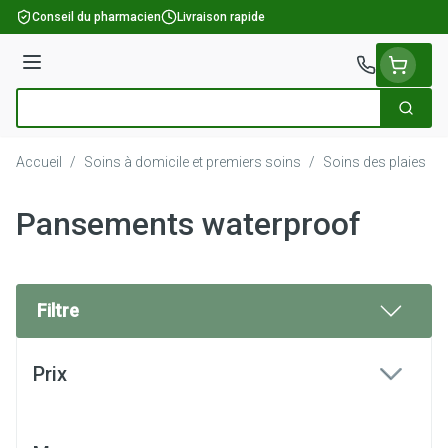
Aller au contenu
Conseil du pharmacien
Livraison rapide
Menu
Cherch
Rechercher
Accueil
/
Soins à domicile et premiers soins
/
Soins des plaies
/
Pansements waterproof
Filtre
Passer à la liste des produits
Prix
filter