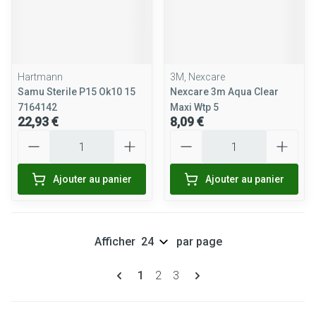
Hartmann
3M, Nexcare
Samu Sterile P15 Ok10 15
Nexcare 3m Aqua Clear
7164142
Maxi Wtp 5
22,93 €
8,09 €
Quantité
Quantité
Ajouter au panier
Ajouter au panier
Afficher
par page
Pages
Vous lisez actuellement la page
Page
Page
1
2
3