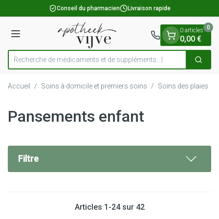
Diapositive 1 de 1
Aller au contenu
Conseil du pharmacien
Livraison rapide
0
0 articles
Menu
0,00 €
Recherche de médicaments et de suppléments...
Cherch
Rechercher
Accueil
/
Soins à domicile et premiers soins
/
Soins des plaies
/
Pansements enfant
Filtre
Articles
1
-
24
sur
42