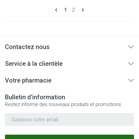
Pages
Vous lisez actuellement la page
Page
1
2
Contactez nous
Service à la clientèle
Votre pharmacie
Bulletin d’information
Restez informé des nouveaux produits et promotions
Adresse mail