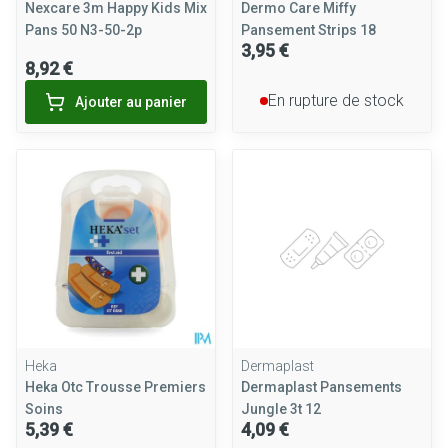
Nexcare 3m Happy Kids Mix
Dermo Care Miffy
Pans 50 N3-50-2p
Pansement Strips 18
3,95 €
8,92 €
En rupture de stock
Ajouter au panier
Heka
Dermaplast
Heka Otc Trousse Premiers
Dermaplast Pansements
Soins
Jungle 3t 12
5,39 €
4,09 €