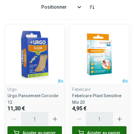
Trier par:
Urgo
Febelcare
Urgo Pansement Coricide
Febelcare Plast Sensitive
12
Mix 20
11,30 €
4,95 €
Quantité
Quantité
Ajouter au panier
Ajouter au panier