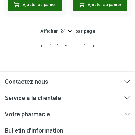
Ajouter au panier
Ajouter au panier
Afficher
par page
Pages
Vous lisez actuellement la page
Page
Page
Page
1
2
3
...
14
Contactez nous
Service à la clientèle
Votre pharmacie
Bulletin d’information