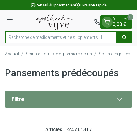
Diapositive 1 de 1
Aller au contenu
Conseil du pharmacien
Livraison rapide
0
0 articles
Menu
0,00 €
Recherche de médicaments et de supplém
Cherch
Rechercher
Accueil
/
Soins à domicile et premiers soins
/
Soins des plaies
/
Pansements prédécoupés
Filtre
Articles
1
-
24
sur
317