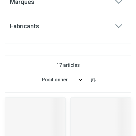
Marques
filter
Fabricants
filter
17
articles
Trier par: