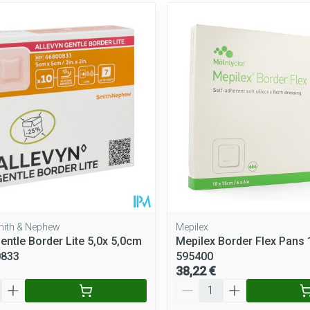
Smith & Nephew
Mepilex
entle Border Lite 5,0x 5,0cm
Mepilex Border Flex Pans
0833
595400
38,22 €
Quantité