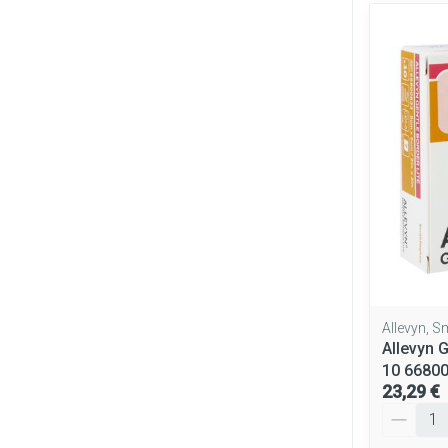
Allevyn, 
Allevyn G
10 6680
23,29 €
Quantité