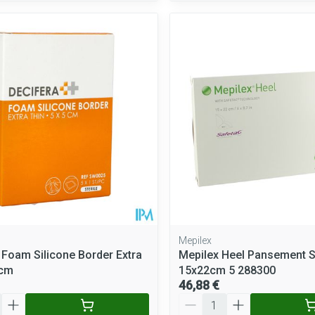
Mepilex
 Foam Silicone Border Extra
Mepilex Heel Pansement St
5cm
15x22cm 5 288300
46,88 €
Quantité