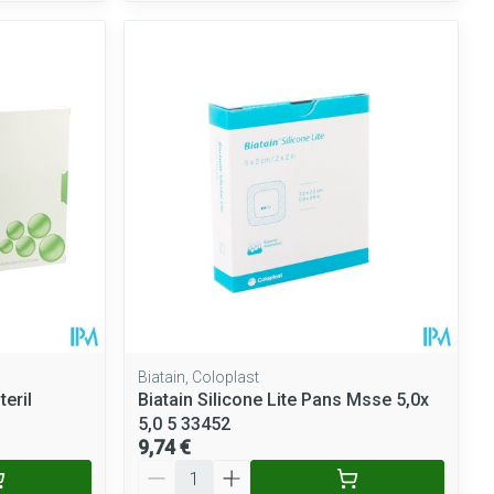
Biatain, Coloplast
eril
Biatain Silicone Lite Pans Msse 5,0x
5,0 5 33452
9,74 €
Quantité