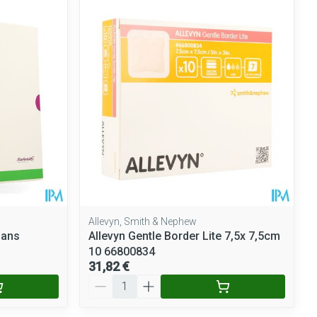
ie
Médications diverses
Eau micellaire
Yeux
Afficher plus
nti-insectes
Senteur
Allevyn, Smith & Nephew
Pans
Allevyn Gentle Border Lite 7,5x 7,5cm
10 66800834
31,82 €
Quantité
CBD