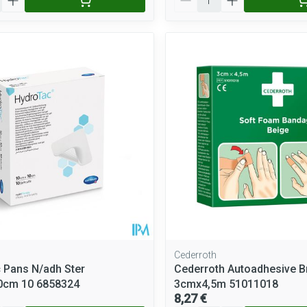
Cederroth
 Pans N/adh Ster
Cederroth Autoadhesive B
,0cm 10 6858324
3cmx4,5m 51011018
8,27 €