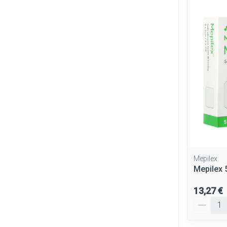
Diagnostiques
Cheveux
Piluliers et ac
Soins du visag
Taches de pigm
Peau sensible - 
Peau mixte
Peau terne
Mepilex
Mepilex 
Afficher plus
13,27 €
Quantité
Ronflement