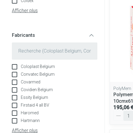
Coldex
Tablettes
appareils aéros
Pieds et jambe
Afficher plus
Crème, gel et s
Accessoires aé
Pieds secs, call
crevasses
Oxygène
Fabricants
Système respir
Ampoules
filter
Callosités
Cors
Muscles et arti
Coloplast Belgium
Afficher plus
Convatec Belgium
Aiguilles et se
Covarmed
Infections
PolyMem
Covidien Belgium
Seringues
Spécifiquement
Polymem 
Essity Belgium
hommes
10cmx61
Solution injecta
Firstaid 4 all BV
195,06 
Soins du corps
Aiguilles
Poux
Haromed
Quantité
Hartmann
Déodorants
Aiguilles stylo
Afficher plus
Soins du visage
Afficher plus