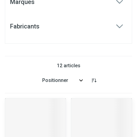
Marques
filter
Fabricants
filter
12
articles
Trier par: