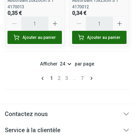
Absorbant 20x20cm S 1
Absorbant 15x25cm S 1
4170013
4170012
0,35 €
0,34 €
Quantité
Quantité
Ajouter au panier
Ajouter au panier
Afficher
par page
Pages
Vous lisez actuellement la page
Page
Page
Page
1
2
3
...
7
Contactez nous
Service à la clientèle