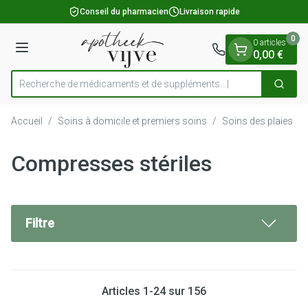
Diapositive 1 de 1
Aller au contenu
Conseil du pharmacien
Livraison rapide
0
0 articles
Menu
0,00 €
Recherche de médicaments
Cherch
Rechercher
Accueil
/
Soins à domicile et premiers soins
/
Soins des plaies
/
Compresses stériles
Filtre
Articles
1
-
24
sur
156