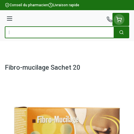
Aller au contenu
Conseil du pharmacien
Livraison rapide
Menu
Cherch
Rechercher
Fibro-mucilage Sachet 20