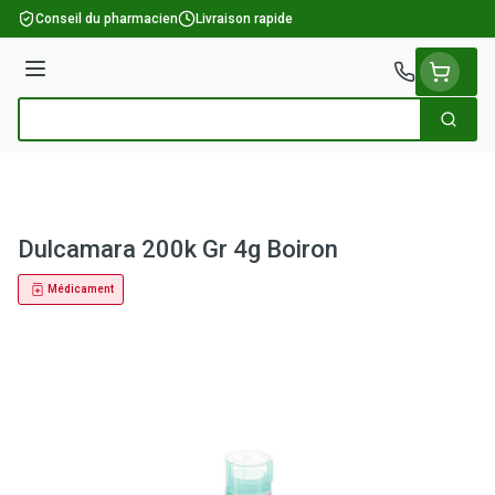
Aller au contenu
Conseil du pharmacien
Livraison rapide
Menu
Cherch
Rechercher
Dulcamara 200k Gr 4g Boiron
Médicament