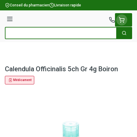
Aller au contenu
Conseil du pharmacien
Livraison rapide
Menu
Cherch
Rechercher
Calendula Officinalis 5ch Gr 4g Boiron
Médicament