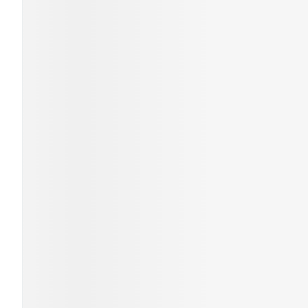
Cheveux
Piluliers et ac
Soins du visag
Taches de pigm
Peau sensible - 
Peau mixte
Peau terne
Afficher plus
Ronflement