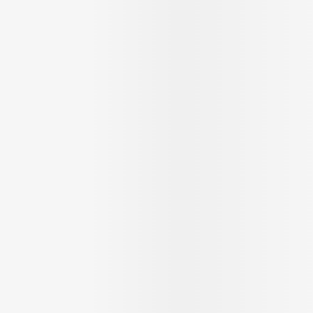
Massage
Afficher plus
Afficher plus
cessoires
Masques chirurgique
e
Compléments
Répulsifs a
nutritionnels
entation
peau irritée
Autobronzants
Rasage