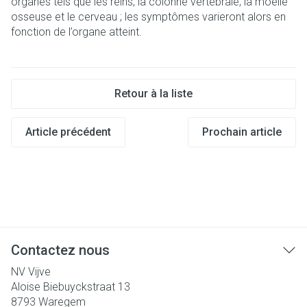
organes tels que les reins, la colonne vertébrale, la moelle
osseuse et le cerveau ; les symptômes varieront alors en
fonction de l’organe atteint.
Retour à la liste
Article précédent
Prochain article
Contactez nous
NV Vijve
Aloise Biebuyckstraat 13
8793
Waregem