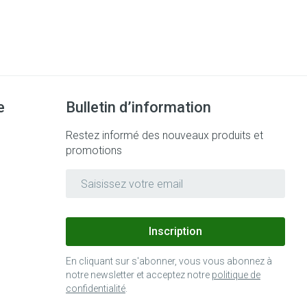
Bain et douche
Lit
Escarres
e
Voies urinaires
Afficher plus
au soleil
nxiété et
Arrêter de fumer
e
Bulletin d’information
Restez informé des nouveaux produits et
promotions
 orthopédie:
Instruments
Médicaments anti-
rthopédiques
Adresse mail
tumoraux
t hygiène
Démaquillage et
nettoyage
 et
Lait, gel, huile et crème de
Anesthésie
Inscription
on
nettoyage
En cliquant sur s'abonner, vous vous abonnez à
time
Tonic - lotion
ieds
notre newsletter et acceptez notre
politique de
ie
Médications diverses
Eau micellaire
confidentialité
.