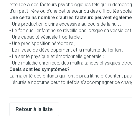
être liée à des facteurs psychologiques tels qu’un déménage
Afficher le sous-menu pour la ca
Soins des chev
d’un petit frère ou d’une petite sœur ou des difficultés scola
Naturopathie
Une certains nombre d’autres facteurs peuvent également
Afficher plus
Huiles végétal
Griffes et sabo
Afficher le sous-menu pour la 
- Une production d’urine excessive au cours de la nuit ;
Soins à domici
Peau
- Le fait que l’enfant ne se réveille pas lorsque sa vessie est 
Soins à domicile et
- Une capacité vésicale trop faible ;
Piles
Désinfecter
premiers soins
Afficher le sous-menu pour la c
Digestion
- Une prédisposition héréditaire ;
Bouche
Accessoires
Mycoses
- Le niveau de développement et la maturité de l’enfant ;
Animaux et insectes
Bouche sèche
- La santé physique et émotionnelle générale ;
Matériel stérile
Boutons de fièvr
Afficher le sous-menu pour la 
Pelage, peau 
- Une maladie chronique, des maltraitances physiques et/o
Brosses à dents
Anti-prurigneux
Médicaments
Quels sont les symptômes?
Afficher le sous-menu pour la
La majorité des enfants qui font pipi au lit ne présentent p
Accessoires inte
L’énurésie nocturne peut toutefois s’accompagner de chan
fil dentaire
Prothèses denta
Afficher plus
Aérosolthérapi
Jambes lourde
Retour à la liste
oxygène
Tablettes
appareils aéros
Pieds et jambe
Crème, gel et s