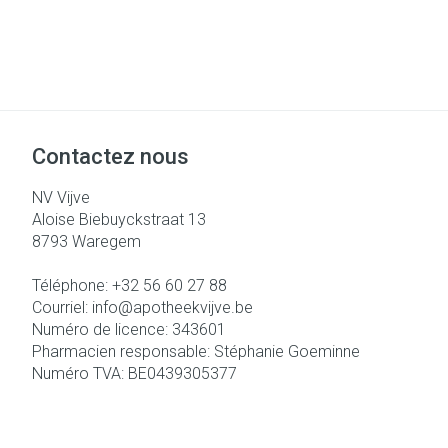
Accessoires aé
Pieds secs, call
crevasses
Oxygène
Système respir
Ampoules
Callosités
Cors
Muscles et arti
Contactez nous
Afficher plus
NV Vijve
Aloise Biebuyckstraat 13
Aiguilles et se
8793
Waregem
Infections
Seringues
Spécifiquement
Téléphone:
+32 56 60 27 88
hommes
Solution injecta
Courriel:
info@
apotheekvijve.be
Numéro de licence:
343601
Soins du corps
Aiguilles
Poux
Pharmacien responsable:
Stéphanie Goeminne
Déodorants
Aiguilles stylo
Numéro TVA:
BE0439305377
Soins du visage
Afficher plus
Diagnostiques