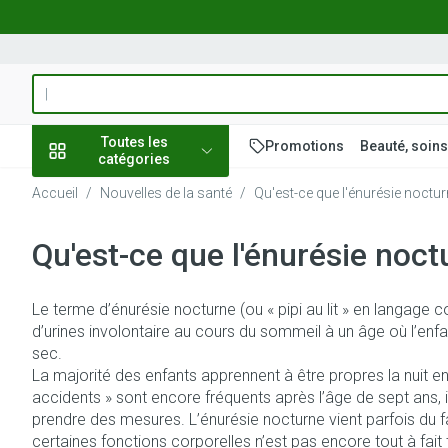
Aller au contenu
Rechercher
Toutes les
Promotions
Beauté, soins
catégories
Accueil
/
Nouvelles de la santé
/
Qu'est-ce que l'énurésie noctur
Promotions
Qu'est-ce que l'énurésie noct
Beauté, soins et
Soins du cuir c
Minceur
Grossesse
Mémoire
Aromathérapie
Lentilles et lun
Insectes
Système gastro
hygiène
des cheveux
Afficher le sous-menu pour la c
Substituts de r
Lingerie de mate
Diffuseur
Produits pour len
Soins des piqûr
Antiacides
Le terme d’énurésie nocturne (ou « pipi au lit » en langage 
Peignes - démêl
Régime, alimentation &
Sexualité
Réducteur d'app
Allaitement
Huiles essentiel
Lunettes
Anti Insectes
Foie, vésicule bil
d’urines involontaire au cours du sommeil à un âge où l’enfant
cheveux
vitamines
pancréas
Afficher le sous-menu pour la c
sec.
Ventre plat
Soins du corps
Complexe - com
Pince tiques
Irritation du cui
La majorité des enfants apprennent à être propres la nuit entr
Nausées vomis
cheveux abîmé
Brûleurs de gra
Vitamines et c
Jambes lourde
Grossesse et enfants
accidents » sont encore fréquents après l’âge de sept ans,
nutritionnels
Laxatifs
Afficher le sous-menu pour la 
prendre des mesures. L’énurésie nocturne vient parfois du 
Produits coiffan
Afficher plus
certaines fonctions corporelles n’est pas encore tout à fait 
Oligo-élément
Chiens
spray
Vitalité 50+
Afficher plus
Afficher plus