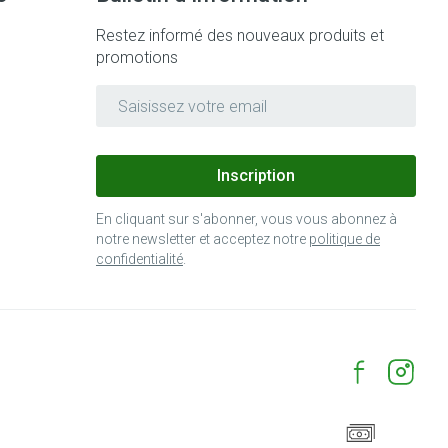
Yeux
Restez informé des nouveaux produits et
Afficher plus
promotions
Adresse mail
nti-insectes
Senteur
Inscription
En cliquant sur s'abonner, vous vous abonnez à
notre newsletter et acceptez notre
politique de
confidentialité
.
CBD