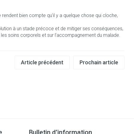
Bain et douche
Lit
se rendent bien compte qu’il y a quelque chose qui cloche,
Escarres
e
Voies urinaires
olution à un stade précoce et de mitiger ses conséquences,
Afficher plus
ur les soins corporels et sur l’accompagnement du malade.
au soleil
nxiété et
Arrêter de fumer
Article précédent
Prochain article
 orthopédie:
Instruments
Médicaments anti-
rthopédiques
tumoraux
t hygiène
Démaquillage et
nettoyage
 et
Lait, gel, huile et crème de
Anesthésie
on
nettoyage
time
Tonic - lotion
ieds
ie
Médications diverses
Eau micellaire
e
Bulletin d’information