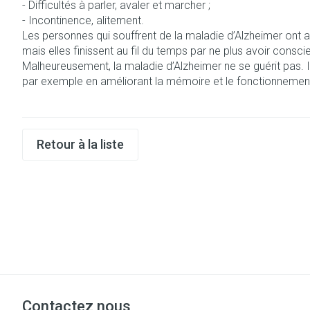
- Difficultés à parler, avaler et marcher ;
Accessoires aé
Pieds secs, call
- Incontinence, alitement.
crevasses
Oxygène
Les personnes qui souffrent de la maladie d’Alzheimer ont au
mais elles finissent au fil du temps par ne plus avoir conscie
Système respir
Ampoules
Malheureusement, la maladie d’Alzheimer ne se guérit pas. 
Callosités
par exemple en améliorant la mémoire et le fonctionnement 
Cors
Muscles et arti
Afficher plus
Retour à la liste
Aiguilles et se
Infections
Seringues
Spécifiquement
hommes
Solution injecta
Soins du corps
Aiguilles
Poux
Déodorants
Aiguilles stylo
Soins du visage
Afficher plus
Diagnostiques
Contactez nous