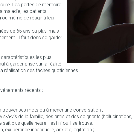
ntoure. Les pertes de mémoire
Afficher plus
tégorie Vitalité 50+
eux
a maladie, les patients
n ou même de réagir à leur
es
ts
Homéopathie
Muscles et articulations
Humeur et s
catégorie Naturopathie
le
Soins des plaies
Yeux
Premiers so
Nez
gées de 65 ans ou plus, mais
ssement. Il faut donc se garder
Feutre
Anti-infectieux
Podologie
Tablettes
atégorie Soins à domicile et premiers soins
Oreilles
Yeux
Nez
Yeux
Gants
Antiallergiques et anti-
Cold - Hot th
Sprays - gou
inflammatoires
chaud/froid
Spray
Lavage ocul
caractéristiques les plus
e - antiviraux
Cicatrisants
catégorie Animaux et insectes
ou plumage
Accessoires
l à garder prise sur la réalité
Décongestionnnants
Boîtes à pa
 électriques
Collyre
Brûlures
la réalisation des tâches quotidiennes.
Glaucome
Dispositifs 
 catégorie Médicaments
rdentaires -
Crème - gel
Afficher plus
Afficher plus
Afficher plus
Yeux secs
’événements récents ;
ires
s à trouver ses mots ou à mener une conversation ;
e et
s
Diabète
Coeur et système
Stomie
Diluant et 
vasculaire
sang
s-à-vis de la famille, des amis et des soignants (hallucinations, i
Glucomètre
Poche stom
sait plus quelle heure il est ni ou il se trouve.
ol
s
Ongles
Protection s
 exubérance inhabituelle, anxiété, agitation ;
pray
Bandelettes de test et
Plaque stom