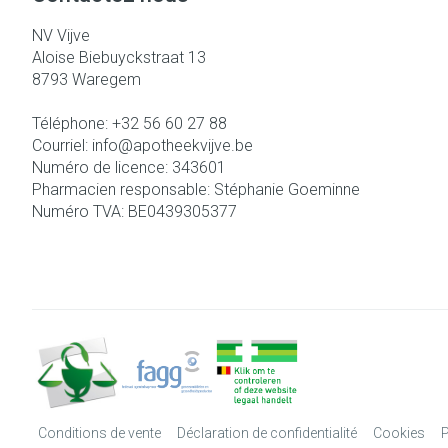
Cheveux
NV Vijve
Aloise Biebuyckstraat 13
Piluliers et ac
8793
Waregem
Téléphone:
+32 56 60 27 88
Soins du visag
Courriel:
info@
apotheekvijve.be
Taches de pigm
Numéro de licence:
343601
Pharmacien responsable:
Stéphanie Goeminne
Peau sensible - 
Numéro TVA:
BE0439305377
Peau mixte
Peau terne
Afficher plus
Ronflement
Conditions de vente
Déclaration de confidentialité
Cookies
P