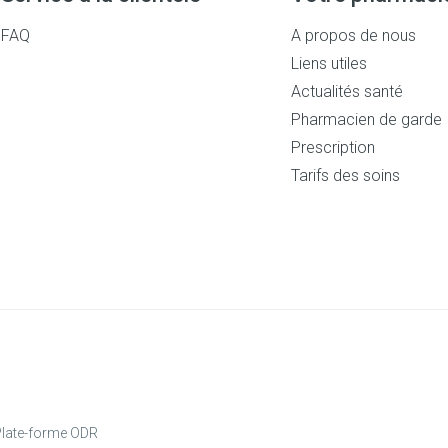
Massage
Afficher plus
FAQ
A propos de nous
Afficher plus
cessoires
Masques chirurgique
Liens utiles
Actualités santé
Pharmacien de garde
e
Compléments
Répulsifs a
nutritionnels
Prescription
entation
Tarifs des soins
peau irritée
Autobronzants
Rasage
late-forme ODR