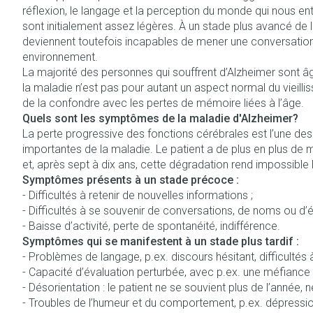
réflexion, le langage et la perception du monde qui nous e
Afficher le sous-menu pour la ca
Soins des chev
sont initialement assez légères. À un stade plus avancé de l
Naturopathie
deviennent toutefois incapables de mener une conversatio
Afficher plus
Huiles végétal
Griffes et sabo
Afficher le sous-menu pour la 
environnement.
Soins à domici
Peau
La majorité des personnes qui souffrent d’Alzheimer sont â
Soins à domicile et
la maladie n’est pas pour autant un aspect normal du vieilli
Piles
Désinfecter
premiers soins
Afficher le sous-menu pour la c
Digestion
de la confondre avec les pertes de mémoire liées à l’âge.
Bouche
Accessoires
Mycoses
Quels sont les symptômes de la maladie d'Alzheimer?
Animaux et insectes
Bouche sèche
La perte progressive des fonctions cérébrales est l’une des 
Matériel stérile
Boutons de fièvr
Afficher le sous-menu pour la 
Pelage, peau 
importantes de la maladie. Le patient a de plus en plus de ma
Brosses à dents
Anti-prurigneux
Médicaments
et, après sept à dix ans, cette dégradation rend impossible 
Afficher le sous-menu pour la
Symptômes présents à un stade précoce :
Accessoires inte
- Difficultés à retenir de nouvelles informations ;
fil dentaire
- Difficultés à se souvenir de conversations, de noms ou d
Prothèses denta
- Baisse d’activité, perte de spontanéité, indifférence.
Symptômes qui se manifestent à un stade plus tardif :
Afficher plus
- Problèmes de langage, p.ex. discours hésitant, difficulté
Aérosolthérapi
Jambes lourde
oxygène
- Capacité d’évaluation perturbée, avec p.ex. une méfiance vi
Tablettes
- Désorientation : le patient ne se souvient plus de l’année, ne 
appareils aéros
Pieds et jambe
- Troubles de l’humeur et du comportement, p.ex. dépression,
Crème, gel et s