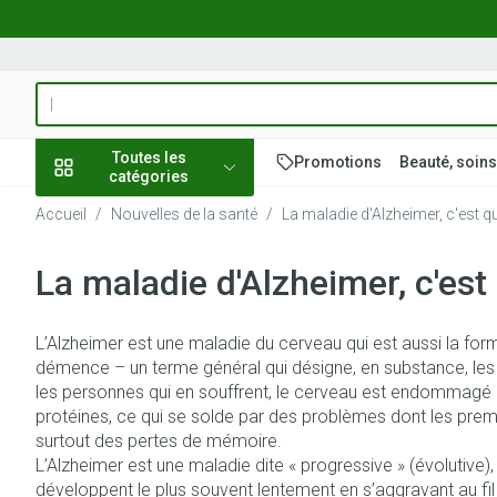
Aller au contenu
Rechercher
Toutes les
Promotions
Beauté, soins
catégories
Accueil
/
Nouvelles de la santé
/
La maladie d'Alzheimer, c'est q
Promotions
La maladie d'Alzheimer, c'est
Beauté, soins et
Soins du cuir c
Minceur
Grossesse
Mémoire
Aromathérapie
Lentilles et lun
Insectes
Système gastro
hygiène
des cheveux
Afficher le sous-menu pour la c
Substituts de r
Lingerie de mate
Diffuseur
Produits pour len
Soins des piqûr
Antiacides
L’Alzheimer est une maladie du cerveau qui est aussi la for
Peignes - démêl
Régime, alimentation &
Sexualité
Réducteur d'app
Allaitement
Huiles essentiel
Lunettes
Anti Insectes
Foie, vésicule bil
démence – un terme général qui désigne, en substance, les
cheveux
vitamines
pancréas
Afficher le sous-menu pour la c
les personnes qui en souffrent, le cerveau est endommagé 
Ventre plat
Soins du corps
Complexe - com
Pince tiques
Irritation du cui
protéines, ce qui se solde par des problèmes dont les pre
Nausées vomis
cheveux abîmé
Brûleurs de gra
Vitamines et c
Jambes lourde
Grossesse et enfants
surtout des pertes de mémoire.
nutritionnels
Laxatifs
Afficher le sous-menu pour la 
L’Alzheimer est une maladie dite « progressive » (évolutive
Produits coiffan
Afficher plus
développent le plus souvent lentement en s’aggravant au fil 
Oligo-élément
Chiens
spray
Vitalité 50+
Afficher plus
Afficher plus