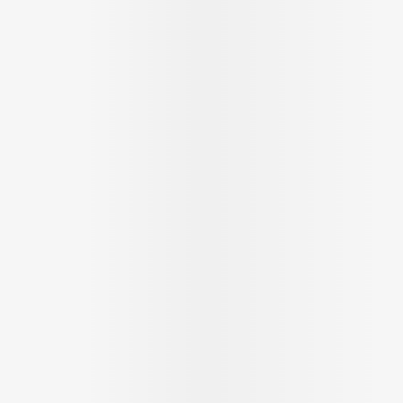
Massage
Afficher plus
Afficher plus
cessoires
Masques chirurgique
e
Compléments
Répulsifs a
nutritionnels
entation
peau irritée
Autobronzants
Rasage