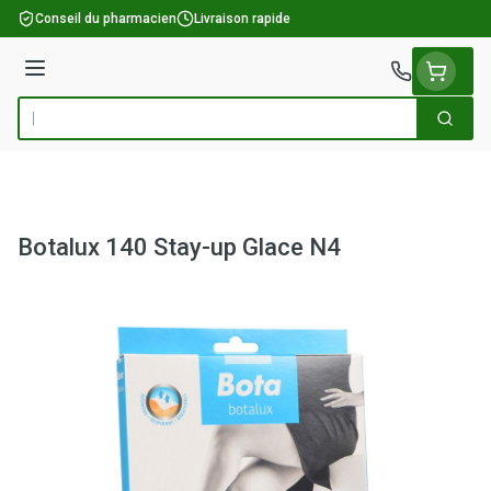
Aller au contenu
Conseil du pharmacien
Livraison rapide
Menu
Cherch
Rechercher
Botalux 140 Stay-up Glace N4