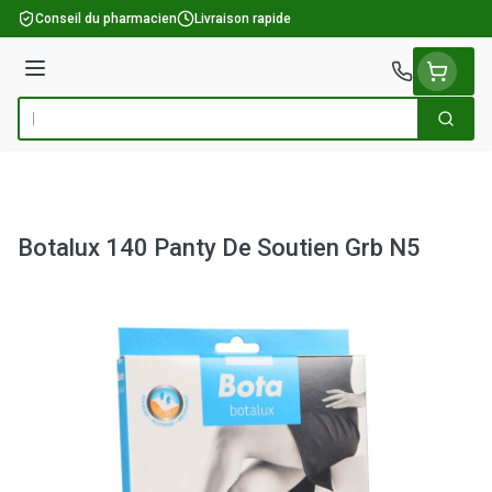
Aller au contenu
Conseil du pharmacien
Livraison rapide
Menu
Cherch
Rechercher
Botalux 140 Panty De Soutien Grb N5