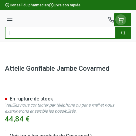
Aller au contenu
Conseil du pharmacien
Livraison rapide
Menu
Cherch
Rechercher
Attelle Gonflable Jambe Covarmed
Attelle Gonflable Jambe Cov
En rupture de stock
Veuillez nous contacter par téléphone ou par e-mail et nous
examinerons ensemble les possibilités.
44,84 €
Voir tous les produits de Covarmed