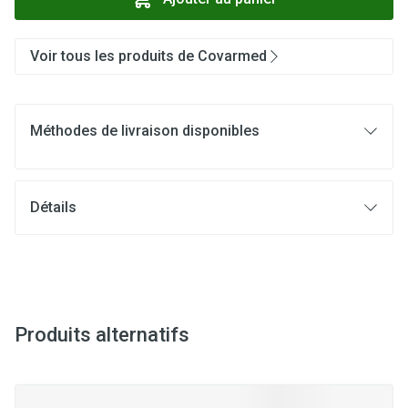
Voir tous les produits de Covarmed
Méthodes de livraison disponibles
Détails
Produits alternatifs
Il est possible de naviguer entre les éléments du carrousel à l
Appuyer sur pour sauter le carrousel
Appuyez sur cette touche pour accéder à la navigation en 