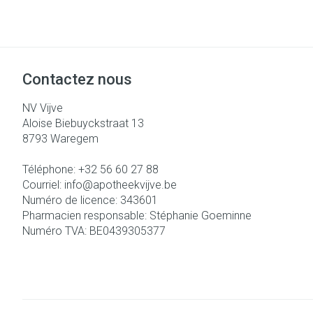
Accessoires aé
Pieds secs, call
crevasses
Oxygène
Système respir
Ampoules
Contactez nous
Callosités
Cors
Muscles et arti
NV Vijve
Aloise Biebuyckstraat 13
Afficher plus
8793
Waregem
Aiguilles et se
Téléphone:
+32 56 60 27 88
Infections
Courriel:
info@
apotheekvijve.be
Seringues
Spécifiquement
Numéro de licence:
343601
hommes
Solution injecta
Pharmacien responsable:
Stéphanie Goeminne
Soins du corps
Numéro TVA:
BE0439305377
Aiguilles
Poux
Déodorants
Aiguilles stylo
Soins du visage
Afficher plus
Diagnostiques