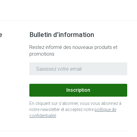
Bain et douche
Lit
Escarres
e
Voies urinaires
Afficher plus
e
Bulletin d’information
au soleil
nxiété et
Arrêter de fumer
Restez informé des nouveaux produits et
promotions
Adresse mail
 orthopédie:
Instruments
Médicaments anti-
rthopédiques
tumoraux
t hygiène
Démaquillage et
nettoyage
Inscription
 et
Lait, gel, huile et crème de
Anesthésie
En cliquant sur s'abonner, vous vous abonnez à
on
nettoyage
notre newsletter et acceptez notre
politique de
confidentialité
.
time
Tonic - lotion
ieds
ie
Médications diverses
Eau micellaire