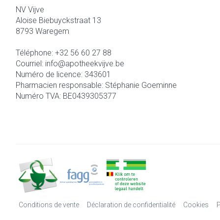
NV Vijve
Aloise Biebuyckstraat 13
8793
Waregem
Téléphone:
+32 56 60 27 88
Courriel:
info@
apotheekvijve.be
Numéro de licence:
343601
Pharmacien responsable:
Stéphanie Goeminne
Numéro TVA:
BE0439305377
Conditions de vente
Déclaration de confidentialité
Cookies
P