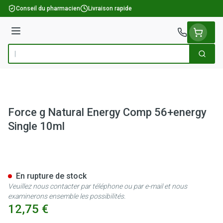
Aller au contenu
Conseil du pharmacien
Livraison rapide
Menu
Cherch
Rechercher
Force g Natural Energy Comp 56+energy
Single 10ml
Force g Natural Energy Comp 
En rupture de stock
Veuillez nous contacter par téléphone ou par e-mail et nous
examinerons ensemble les possibilités.
12,75 €