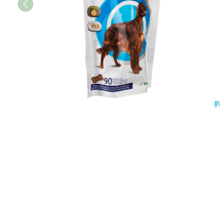
Afficher le sous-menu pour la ca
Soins des chev
Naturopathie
Afficher plus
Huiles végétal
Griffes et sabo
Afficher le sous-menu pour la 
Soins à domici
Peau
Soins à domicile et
Piles
Désinfecter
premiers soins
Afficher le sous-menu pour la c
Digestion
Bouche
Accessoires
Mycoses
Animaux et insectes
Bouche sèche
Matériel stérile
Boutons de fièvr
Afficher le sous-menu pour la 
Pelage, peau 
Brosses à dents
Anti-prurigneux
Médicaments
Afficher le sous-menu pour la
Accessoires inte
fil dentaire
Prothèses denta
Afficher plus
Aérosolthérapi
Jambes lourde
oxygène
Tablettes
appareils aéros
Pieds et jambe
Crème, gel et s