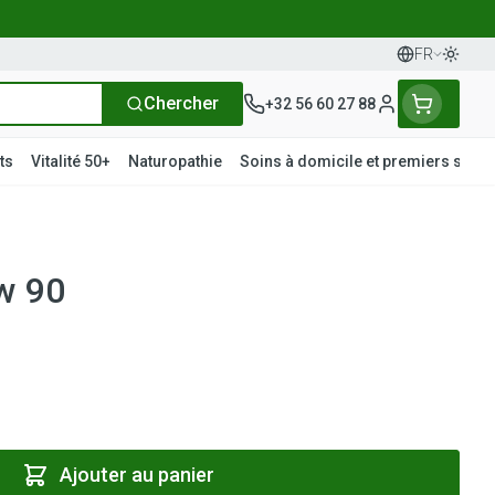
FR
Passer
Langues
Chercher
+32 56 60 27 88
Menu client
ts
Vitalité 50+
Naturopathie
Soins à domicile et premiers soins
t
tielles
s
ièvre
Mains
Nutrithérapie et bien-être
Vue
Gemmothérapie
Incontinence
Chevaux
Minéraux, vitamines et
w 90
ts
toniques
s
rge
nts
Soins des mains
Yeux
Alèses
Minéraux
articulations
Bas de contention
fièvre
maternité
Hygiène des mains
Nez
Culottes d'incontinence
Vitamines
iene
Manucure & pédicure
Gorge
Protections
s - détox
t compléments
Os, muscles et articulations
Slips absorbants
és
anatomiques
Afficher plus
Ajouter au panier
apie
oiseaux
Phytothérapie
Soins des plaies
Afficher plus