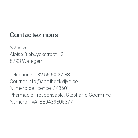
Accessoires aé
Pieds secs, call
crevasses
Oxygène
Système respir
Ampoules
Contactez nous
Callosités
Cors
Muscles et arti
NV Vijve
Aloise Biebuyckstraat 13
Afficher plus
8793
Waregem
Aiguilles et se
Téléphone:
+32 56 60 27 88
Infections
Courriel:
info@
apotheekvijve.be
Seringues
Spécifiquement
Numéro de licence:
343601
hommes
Solution injecta
Pharmacien responsable:
Stéphanie Goeminne
Soins du corps
Numéro TVA:
BE0439305377
Aiguilles
Poux
Déodorants
Aiguilles stylo
Soins du visage
Afficher plus
Diagnostiques