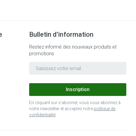
Bain et douche
Lit
Escarres
e
Voies urinaires
Afficher plus
e
Bulletin d’information
au soleil
nxiété et
Arrêter de fumer
Restez informé des nouveaux produits et
promotions
Adresse mail
 orthopédie:
Instruments
Médicaments anti-
rthopédiques
tumoraux
t hygiène
Démaquillage et
nettoyage
Inscription
 et
Lait, gel, huile et crème de
Anesthésie
En cliquant sur s'abonner, vous vous abonnez à
on
nettoyage
notre newsletter et acceptez notre
politique de
confidentialité
.
time
Tonic - lotion
ieds
ie
Médications diverses
Eau micellaire